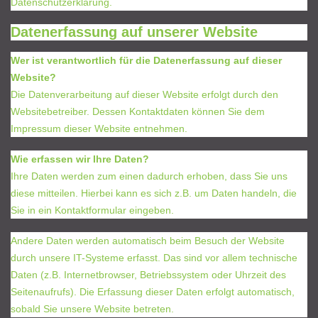
Datenschutzerklärung.
Datenerfassung auf unserer Website
Wer ist verantwortlich für die Datenerfassung auf dieser
Website?
Die Datenverarbeitung auf dieser Website erfolgt durch den
Websitebetreiber. Dessen Kontaktdaten können Sie dem
Impressum dieser Website entnehmen.
Wie erfassen wir Ihre Daten?
Ihre Daten werden zum einen dadurch erhoben, dass Sie uns
diese mitteilen. Hierbei kann es sich z.B. um Daten handeln, die
Sie in ein Kontaktformular eingeben.
Andere Daten werden automatisch beim Besuch der Website
durch unsere IT-Systeme erfasst. Das sind vor allem technische
Daten (z.B. Internetbrowser, Betriebssystem oder Uhrzeit des
Seitenaufrufs). Die Erfassung dieser Daten erfolgt automatisch,
sobald Sie unsere Website betreten.