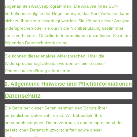
sogenannten Analyseprogrammen. Die Analyse Ihres Surf-
Verhaltens erfolgt in der Regel anonym; das Surf-Verhalten kann
nicht zu Ihnen zurückverfolgt werden. Sie können dieser Analyse
widersprechen oder sie durch die Nichtbenutzung bestimmter
Tools verhindern. Detaillierte Informationen dazu finden Sie in der
folgenden Datenschutzerklärung.
Sie können dieser Analyse widersprechen. Über die
Widerspruchsmöglichkeiten werden wir Sie in dieser
Datenschutzerklärung informieren.
2. Allgemeine Hinweise und Pflichtinformationen
Datenschutz
Die Betreiber dieser Seiten nehmen den Schutz Ihrer
persönlichen Daten sehr ernst. Wir behandeln Ihre
personenbezogenen Daten vertraulich und entsprechend der
gesetzlichen Datenschutzvorschriften sowie dieser