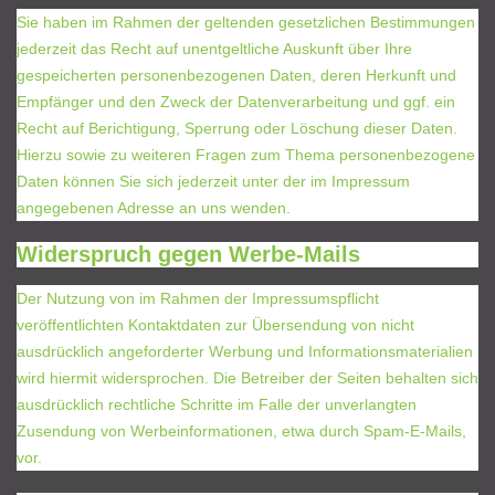
Sie haben im Rahmen der geltenden gesetzlichen Bestimmungen
jederzeit das Recht auf unentgeltliche Auskunft über Ihre
gespeicherten personenbezogenen Daten, deren Herkunft und
Empfänger und den Zweck der Datenverarbeitung und ggf. ein
Recht auf Berichtigung, Sperrung oder Löschung dieser Daten.
Hierzu sowie zu weiteren Fragen zum Thema personenbezogene
Daten können Sie sich jederzeit unter der im Impressum
angegebenen Adresse an uns wenden.
Widerspruch gegen Werbe-Mails
Der Nutzung von im Rahmen der Impressumspflicht
veröffentlichten Kontaktdaten zur Übersendung von nicht
ausdrücklich angeforderter Werbung und Informationsmaterialien
wird hiermit widersprochen. Die Betreiber der Seiten behalten sich
ausdrücklich rechtliche Schritte im Falle der unverlangten
Zusendung von Werbeinformationen, etwa durch Spam-E-Mails,
vor.