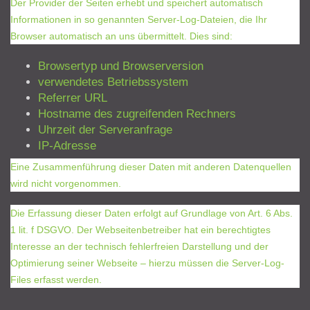
Der Provider der Seiten erhebt und speichert automatisch
Informationen in so genannten Server-Log-Dateien, die Ihr
Browser automatisch an uns übermittelt. Dies sind:
Browsertyp und Browserversion
verwendetes Betriebssystem
Referrer URL
Hostname des zugreifenden Rechners
Uhrzeit der Serveranfrage
IP-Adresse
Eine Zusammenführung dieser Daten mit anderen Datenquellen
wird nicht vorgenommen.
Die Erfassung dieser Daten erfolgt auf Grundlage von Art. 6 Abs.
1 lit. f DSGVO. Der Webseitenbetreiber hat ein berechtigtes
Interesse an der technisch fehlerfreien Darstellung und der
Optimierung seiner Webseite – hierzu müssen die Server-Log-
Files erfasst werden.