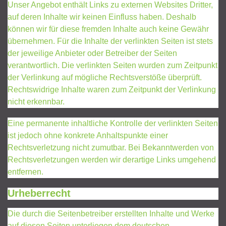
Unser Angebot enthält Links zu externen Websites Dritter,
auf deren Inhalte wir keinen Einfluss haben. Deshalb
können wir für diese fremden Inhalte auch keine Gewähr
übernehmen. Für die Inhalte der verlinkten Seiten ist stets
der jeweilige Anbieter oder Betreiber der Seiten
verantwortlich. Die verlinkten Seiten wurden zum Zeitpunkt
der Verlinkung auf mögliche Rechtsverstöße überprüft.
Rechtswidrige Inhalte waren zum Zeitpunkt der Verlinkung
nicht erkennbar.
Eine permanente inhaltliche Kontrolle der verlinkten Seiten
ist jedoch ohne konkrete Anhaltspunkte einer
Rechtsverletzung nicht zumutbar. Bei Bekanntwerden von
Rechtsverletzungen werden wir derartige Links umgehend
entfernen.
Urheberrecht
Die durch die Seitenbetreiber erstellten Inhalte und Werke
auf diesen Seiten unterliegen dem deutschen