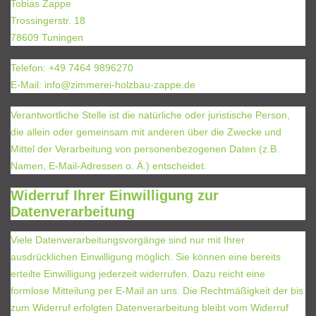
Tobias Zappe
Trossingerstr. 18
78609 Tuningen
Telefon: +49 7464 9896270
E-Mail: info@zimmerei-holzbau-zappe.de
Verantwortliche Stelle ist die natürliche oder juristische Person,
die allein oder gemeinsam mit anderen über die Zwecke und
Mittel der Verarbeitung von personenbezogenen Daten (z.B.
Namen, E-Mail-Adressen o. Ä.) entscheidet.
Widerruf Ihrer Einwilligung zur
Datenverarbeitung
Viele Datenverarbeitungsvorgänge sind nur mit Ihrer
ausdrücklichen Einwilligung möglich. Sie können eine bereits
erteilte Einwilligung jederzeit widerrufen. Dazu reicht eine
formlose Mitteilung per E-Mail an uns. Die Rechtmäßigkeit der bis
zum Widerruf erfolgten Datenverarbeitung bleibt vom Widerruf