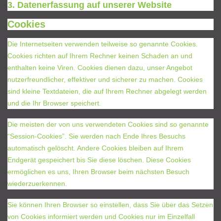
3. Datenerfassung auf unserer Website
Cookies
Die Internetseiten verwenden teilweise so genannte Cookies.
Cookies richten auf Ihrem Rechner keinen Schaden an und
enthalten keine Viren. Cookies dienen dazu, unser Angebot
nutzerfreundlicher, effektiver und sicherer zu machen. Cookies
sind kleine Textdateien, die auf Ihrem Rechner abgelegt werden
und die Ihr Browser speichert.
Die meisten der von uns verwendeten Cookies sind so genannte
“Session-Cookies”. Sie werden nach Ende Ihres Besuchs
automatisch gelöscht. Andere Cookies bleiben auf Ihrem
Endgerät gespeichert bis Sie diese löschen. Diese Cookies
ermöglichen es uns, Ihren Browser beim nächsten Besuch
wiederzuerkennen.
Sie können Ihren Browser so einstellen, dass Sie über das Setzen
von Cookies informiert werden und Cookies nur im Einzelfall