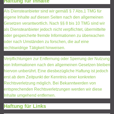
Haftung für Inhalte
Als Diensteanbieter sind wir gemäß § 7 Abs.1 TMG für
eigene Inhalte auf diesen Seiten nach den allgemeinen
Gesetzen verantwortlich. Nach §§ 8 bis 10 TMG sind wir
als Diensteanbieter jedoch nicht verpflichtet, übermittelte
oder gespeicherte fremde Informationen zu überwachen
oder nach Umständen zu forschen, die auf eine
rechtswidrige Tätigkeit hinweisen.
Verpflichtungen zur Entfernung oder Sperrung der Nutzung
von Informationen nach den allgemeinen Gesetzen bleiben
hiervon unberührt. Eine diesbezügliche Haftung ist jedoch
erst ab dem Zeitpunkt der Kenntnis einer konkreten
Rechtsverletzung möglich. Bei Bekanntwerden von
entsprechenden Rechtsverletzungen werden wir diese
Inhalte umgehend entfernen.
Haftung für Links