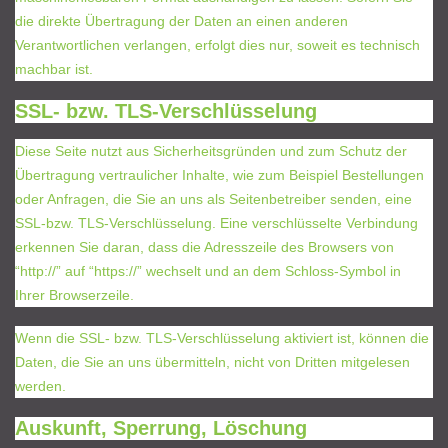
die direkte Übertragung der Daten an einen anderen
Verantwortlichen verlangen, erfolgt dies nur, soweit es technisch
machbar ist.
SSL- bzw. TLS-Verschlüsselung
Diese Seite nutzt aus Sicherheitsgründen und zum Schutz der
Übertragung vertraulicher Inhalte, wie zum Beispiel Bestellungen
oder Anfragen, die Sie an uns als Seitenbetreiber senden, eine
SSL-bzw. TLS-Verschlüsselung. Eine verschlüsselte Verbindung
erkennen Sie daran, dass die Adresszeile des Browsers von
“http://” auf “https://” wechselt und an dem Schloss-Symbol in
Ihrer Browserzeile.
Wenn die SSL- bzw. TLS-Verschlüsselung aktiviert ist, können die
Daten, die Sie an uns übermitteln, nicht von Dritten mitgelesen
werden.
Auskunft, Sperrung, Löschung