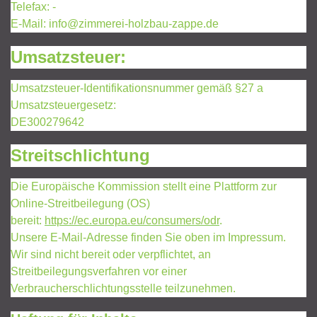
Telefax: -
E-Mail: info@zimmerei-holzbau-zappe.de
Umsatzsteuer:
Umsatzsteuer-Identifikationsnummer gemäß §27 a
Umsatzsteuergesetz:
DE300279642
Streitschlichtung
Die Europäische Kommission stellt eine Plattform zur
Online-Streitbeilegung (OS)
bereit:
https://ec.europa.eu/consumers/odr
.
Unsere E-Mail-Adresse finden Sie oben im Impressum.
Wir sind nicht bereit oder verpflichtet, an
Streitbeilegungsverfahren vor einer
Verbraucherschlichtungsstelle teilzunehmen.