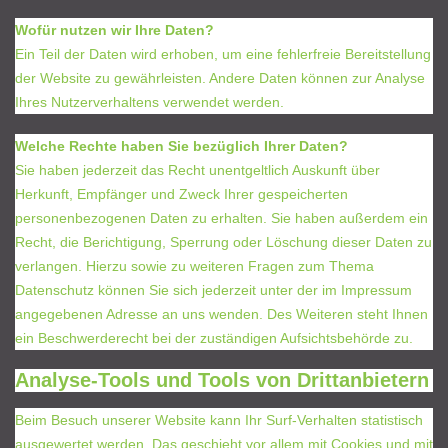
Wofür nutzen wir Ihre Daten?
Ein Teil der Daten wird erhoben, um eine fehlerfreie Bereitstellung
der Website zu gewährleisten. Andere Daten können zur Analyse
Ihres Nutzerverhaltens verwendet werden.
Welche Rechte haben Sie bezüglich Ihrer Daten?
Sie haben jederzeit das Recht unentgeltlich Auskunft über
Herkunft, Empfänger und Zweck Ihrer gespeicherten
personenbezogenen Daten zu erhalten. Sie haben außerdem ein
Recht, die Berichtigung, Sperrung oder Löschung dieser Daten zu
verlangen. Hierzu sowie zu weiteren Fragen zum Thema
Datenschutz können Sie sich jederzeit unter der im Impressum
angegebenen Adresse an uns wenden. Des Weiteren steht Ihnen
ein Beschwerderecht bei der zuständigen Aufsichtsbehörde zu.
Analyse-Tools und Tools von Drittanbietern
Beim Besuch unserer Website kann Ihr Surf-Verhalten statistisch
ausgewertet werden. Das geschieht vor allem mit Cookies und mit