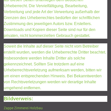
Urheberrecht. Die Vervielfältigung, Bearbeitung,
Verbreitung und jede Art der Verwertung außerhalb der
Grenzen des Urheberrechtes bedürfen der schriftlichen
Zustimmung des jeweiligen Autors bzw. Erstellers.
Downloads und Kopien dieser Seite sind nur für den
privaten, nicht kommerziellen Gebrauch gestattet.
Soweit die Inhalte auf dieser Seite nicht vom Betreiber
erstellt wurden, werden die Urheberrechte Dritter beachtet.
Insbesondere werden Inhalte Dritter als solche
gekennzeichnet. Sollten Sie trotzdem auf eine
Urheberrechtsverletzung aufmerksam werden, bitten wir
um einen entsprechenden Hinweis. Bei Bekanntwerden
von Rechtsverletzungen werden wir derartige Inhalte
umgehend entfernen.
Bildverweis:
Zappe Zimmerei Holzbau