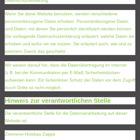
Datenschutzerklärung.
Wenn Sie diese Website benutzen, werden verschiedene
personenbezogene Daten erhoben. Personenbezogene Daten
sind Daten, mit denen Sie persönlich identifiziert werden können.
Die vorliegende Datenschutzerklärung erläutert, welche Daten wir
erheben und wofür wir sie nutzen. Sie erläutert auch, wie und zu
welchem Zweck das geschieht.
Wir weisen darauf hin, dass die Datenübertragung im Internet
(z.B. bei der Kommunikation per E-Mail) Sicherheitslücken
aufweisen kann. Ein lückenloser Schutz der Daten vor dem Zugriff
durch Dritte ist nicht möglich.
Hinweis zur verantwortlichen Stelle
Die verantwortliche Stelle für die Datenverarbeitung auf dieser
Website ist:
Zimmerei-Holzbau Zappe