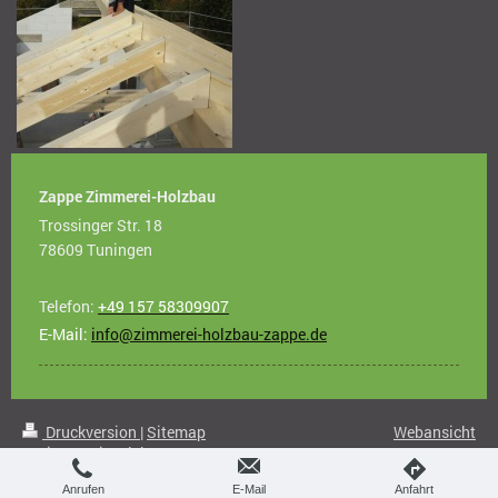
Zappe Zimmerei-Holzbau
Trossinger Str. 18
78609 Tuningen
Telefon:
+49 157 58309907
E-Mail:
info@zimmerei-holzbau-zappe.de
Druckversion
|
Sitemap
Webansicht
© Zimmerei-Holzbau-Zappe |
Datenschutz
Anrufen
E-Mail
Anfahrt